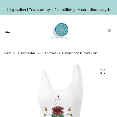
Hög kvalitet | Trycks och sys på beställning | Mindre klimatavtryck
Hem
Baddräkter
Baddräkt - Dalahäst och kurbits - vit