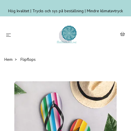
Hög kvalitet | Trycks och sys på beställning | Mindre klimatavtryck
Hem
Flipflops