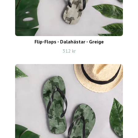
Flip-Flops - Dalahästar - Greige
312 kr