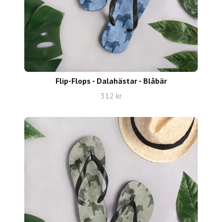
Flip-Flops - Dalahästar - Blåbär
312 kr