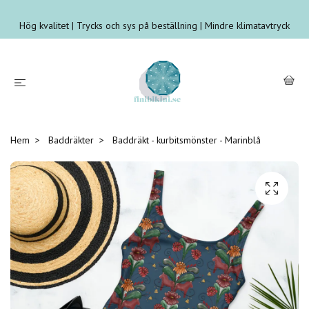
Hög kvalitet | Trycks och sys på beställning | Mindre klimatavtryck
Hem
Baddräkter
Baddräkt - kurbitsmönster - Marinblå