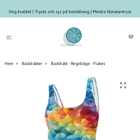
Hög kvalitet | Trycks och sys på beställning | Mindre klimatavtryck
Hem
Baddräkter
Baddräkt - Regnbåge - Flakes