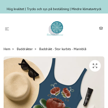
Hög kvalitet | Trycks och sys på beställning | Mindre klimatavtryck
Hem
Baddräkter
Baddräkt - Stor kurbits - Marinblå