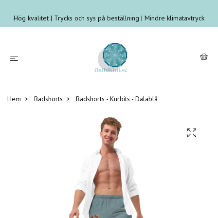
Hög kvalitet | Trycks och sys på beställning | Mindre klimatavtryck
Hem
Badshorts
Badshorts - Kurbits - Dalablå