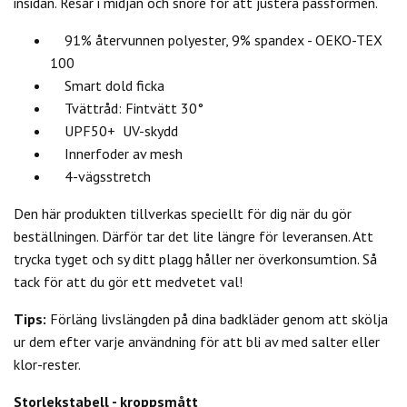
insidan. Resår i midjan och snöre för att justera passformen.
91% återvunnen polyester, 9% spandex - OEKO-TEX
100
Smart dold ficka
Tvättråd: Fintvätt 30°
UPF50+ UV-skydd
Innerfoder av mesh
4-vägsstretch
Den här produkten tillverkas speciellt för dig när du gör
beställningen. Därför tar det lite längre för leveransen. Att
trycka tyget och sy ditt plagg håller ner överkonsumtion. Så
tack för att du gör ett medvetet val!
Tips:
Förläng livslängden på dina badkläder genom att skölja
ur dem efter varje användning för att bli av med salter eller
klor-rester.
Storlekstabell - kroppsmått