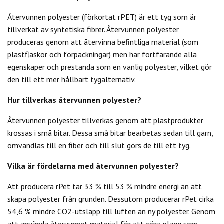
Återvunnen polyester (förkortat rPET) är ett tyg som är
tillverkat av syntetiska fibrer. Återvunnen polyester
produceras genom att återvinna befintliga material (som
plastflaskor och förpackningar) men har fortfarande alla
egenskaper och prestanda som en vanlig polyester, vilket gör
den till ett mer hållbart tygalternativ.
Hur tillverkas återvunnen polyester?
Återvunnen polyester tillverkas genom att plastprodukter
krossas i små bitar. Dessa små bitar bearbetas sedan till garn,
omvandlas till en fiber och till slut görs de till ett tyg.
Vilka är fördelarna med återvunnen polyester?
Att producera rPet tar 33 % till 53 % mindre energi än att
skapa polyester från grunden. Dessutom producerar rPet cirka
54,6 % mindre CO2-utsläpp till luften än ny polyester. Genom
att använda återvunnet material för att göra plagg som