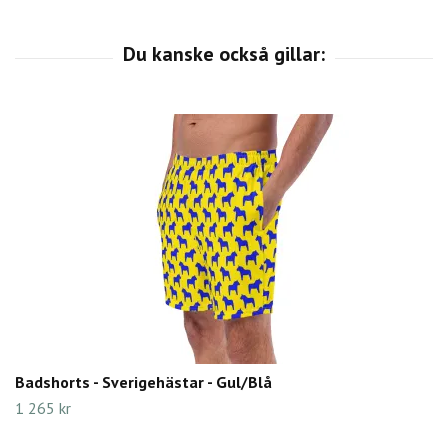
Badshorts - Sverigehästar - Gul/Blå
1 265 kr