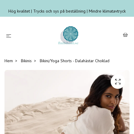
Hög kvalitet | Trycks och sys på beställning | Mindre klimatavtryck
Hem
Bikinis
Bikini/Yoga Shorts - Dalahästar Choklad