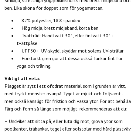
Smidiga, stretchiga yoga/bikinishorts med brett midjeband och
ben. Lika sköna för doppet som för yogamattan.
82% polyester, 18% spandex
Hög midja, brett midjeband, korta ben
Tvättråd: Handtvätt 30°, eller fintvätt 30° i
tvättpåse
UPF50+ UV-skydd, skyddar mot solens UV-strålar
Förstärkt gren gör att dessa också funkar fint för
yoga och träning.
Viktigt att veta:
Plagget är sytt i ett ofodrat material som i grunden är vitt,
med tryckt mönster ovanpå. Tyget är mjukt och följsamt -
men också känsligt för friktion och vassa ytor. För att behålla
färg och form så länge som möjligt, rekommenderas att du:
– Undviker att sitta på, eller luta dig mot, grova ytor som
poolkanter, träbänkar, tegel eller solstolar med hård plastväv