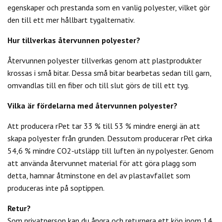
egenskaper och prestanda som en vanlig polyester, vilket gör
den till ett mer hållbart tygalternativ.
Hur tillverkas återvunnen polyester?
Återvunnen polyester tillverkas genom att plastprodukter
krossas i små bitar. Dessa små bitar bearbetas sedan till garn,
omvandlas till en fiber och till slut görs de till ett tyg.
Vilka är fördelarna med återvunnen polyester?
Att producera rPet tar 33 % till 53 % mindre energi än att
skapa polyester från grunden. Dessutom producerar rPet cirka
54,6 % mindre CO2-utsläpp till luften än ny polyester. Genom
att använda återvunnet material för att göra plagg som
detta, hamnar åtminstone en del av plastavfallet som
produceras inte på soptippen.
Retur?
Som privatperson kan du
ångra och returnera ett köp inom 14