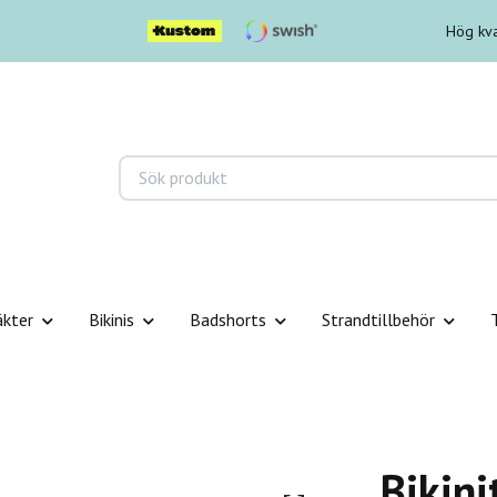
Hög kva
äkter
Bikinis
Badshorts
Strandtillbehör
Bikini