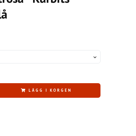
lå
LÄGG I KORGEN