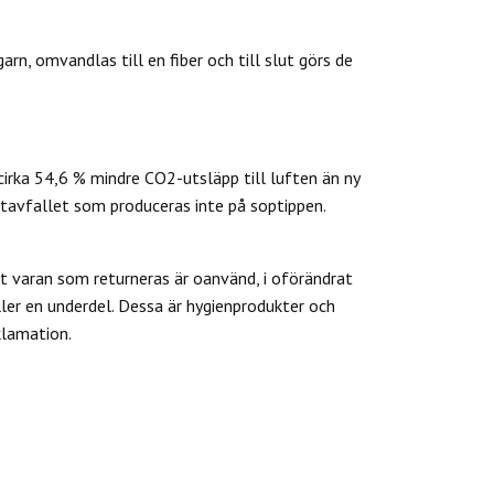
rn, omvandlas till en fiber och till slut görs de
cirka 54,6 % mindre CO2-utsläpp till luften än ny
tavfallet som produceras inte på soptippen.
 varan som returneras är oanvänd, i oförändrat
ler en underdel. Dessa är hygienprodukter och
klamation.