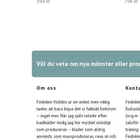
399 kr
798 kr
Vill du veta om nya mönster eller pro
Om oss
Kont
Finibikini föddes ur en enkel men viktig
Finibik
tanke: att bara köpa det vi faktiskt behöver
Kullast
– inget mer. När jag själv letade efter
(org.nr
badkläder insåg jag hur mycket onödigt
saluför
som produceras – kläder som aldrig
träning
används, som massproduceras, reas ut och
Finibiki