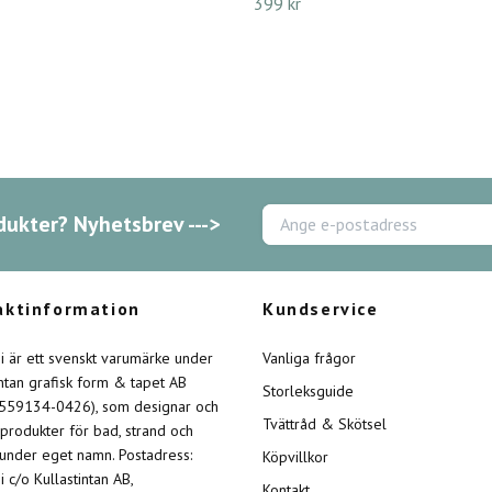
399 kr
dukter? Nyhetsbrev --->
aktinformation
Kundservice
ini är ett svenskt varumärke under
Vanliga frågor
intan grafisk form & tapet AB
Storleksguide
 559134-0426), som designar och
Tvättråd & Skötsel
 produkter för bad, strand och
 under eget namn. Postadress:
Köpvillkor
ni c/o Kullastintan AB,
Kontakt