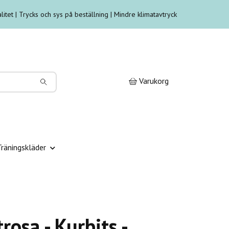
litet | Trycks och sys på beställning | Mindre klimatavtryck
Varukorg
Träningskläder
trosa - Kurbits -