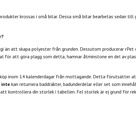
odukter krossas i små bitar. Dessa små bitar bearbetas sedan till ga
r?
rgi än att skapa polyester från grunden. Dessutom producerar rPet 
l för att göra plagg som detta, hamnar åtminstone en del av plas
 köp inom 14 kalenderdagar från mottagande. Detta förutsätter att
u
inte
kan returnera baddräkter, badunderdelar eller set som innehål
tt kontrollera din storlek i tabellen. Fel storlek är ej grund för re