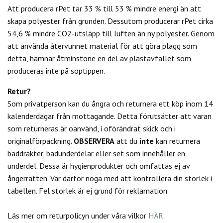
Att producera rPet tar 33 % till 53 % mindre energi än att
skapa polyester från grunden. Dessutom producerar rPet cirka
54,6 % mindre CO2-utsläpp till luften än ny polyester. Genom
att använda återvunnet material för att göra plagg som
detta, hamnar åtminstone en del av plastavfallet som
produceras inte på soptippen.
Retur?
Som privatperson kan du
ångra och returnera ett köp inom 14
kalenderdagar från mottagande. Detta förutsätter att varan
som returneras är oanvänd, i oförändrat skick och i
originalförpackning.
OBSERVERA
att du
inte
kan returnera
baddräkter, badunderdelar eller set som innehåller en
underdel. Dessa är hygienprodukter och omfattas ej av
ångerrätten.
Var därför noga med att kontrollera din storlek i
tabellen. Fel storlek är ej grund för reklamation.
Läs mer om returpolicyn under våra vilkor
HÄR.