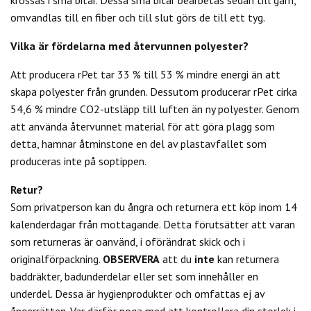
omvandlas till en fiber och till slut görs de till ett tyg.
Vilka är fördelarna med återvunnen polyester?
Att producera rPet tar 33 % till 53 % mindre energi än att
skapa polyester från grunden. Dessutom producerar rPet cirka
54,6 % mindre CO2-utsläpp till luften än ny polyester. Genom
att använda återvunnet material för att göra plagg som
detta, hamnar åtminstone en del av plastavfallet som
produceras inte på soptippen.
Retur?
Som privatperson kan du
ångra och returnera ett köp inom 14
kalenderdagar från mottagande. Detta förutsätter att varan
som returneras är oanvänd, i oförändrat skick och i
originalförpackning.
OBSERVERA
att du
inte
kan returnera
baddräkter, badunderdelar eller set som innehåller en
underdel. Dessa är hygienprodukter och omfattas ej av
ångerrätten.
Var därför noga med att kontrollera din storlek i