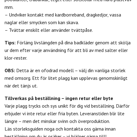
mm.
– Undviker kontakt med kardborreband, dragkedjor, vassa
naglar eller smycken som kan skava.
– Tvättar enskilt eller använder tvättpåse.
Tips:
Förläng livslängden på dina badkläder genom att skölja
ur dem efter varje användning för att bli av med salter eller
klor-rester.
OBS:
Detta är en ofodrad modell – välj din vanliga storlek
med omsorg. Ett för litet plagg kan upplevas genomskinligt
när det tänjs ut.
Tillverkas på beställning – ingen retur eller byte
Varje plagg trycks och sys unikt för dig vid beställning. Därför
erbjuder vi inte retur eller fria byten. Leveranstiden blir lite
längre – men det minskar svinn och överproduktion.
Läs storleksguiden noga och kontakta oss gärna innan
beställning om du är osäker – vi hjälper gärna till!