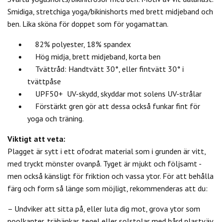
Smidiga, stretchiga yoga/bikinishorts med brett midjeband och
ben. Lika sköna för doppet som för yogamattan.
82% polyester, 18% spandex
Hög midja, brett midjeband, korta ben
Tvättråd: Handtvätt 30°, eller fintvätt 30° i
tvättpåse
UPF50+ UV-skydd, skyddar mot solens UV-strålar
Förstärkt gren gör att dessa också funkar fint för
yoga och träning.
Viktigt att veta:
Plagget är sytt i ett ofodrat material som i grunden är vitt,
med tryckt mönster ovanpå. Tyget är mjukt och följsamt -
men också känsligt för friktion och vassa ytor. För att behålla
färg och form så länge som möjligt, rekommenderas att du:
– Undviker att sitta på, eller luta dig mot, grova ytor som
poolkanter, träbänkar, tegel eller solstolar med hård plastväv