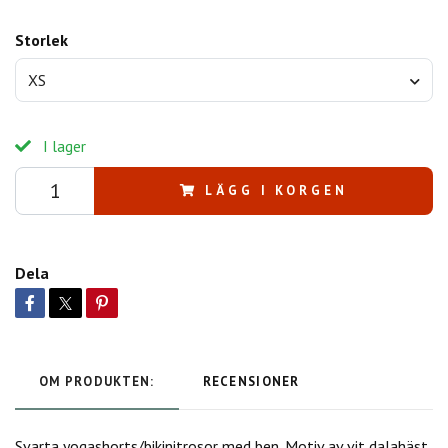
Storlek
XS
I lager
LÄGG I KORGEN
Dela
OM PRODUKTEN:
RECENSIONER
Svarta yogashorts/bikinitrosor med ben. Motiv av vit dalahäst.