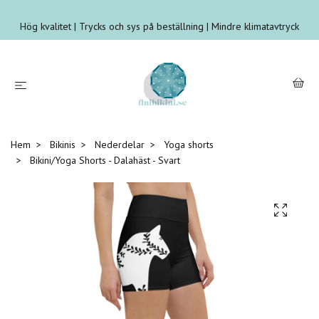
Hög kvalitet | Trycks och sys på beställning | Mindre klimatavtryck
Hem
Bikinis
Nederdelar
Yoga shorts
Bikini/Yoga Shorts - Dalahäst - Svart