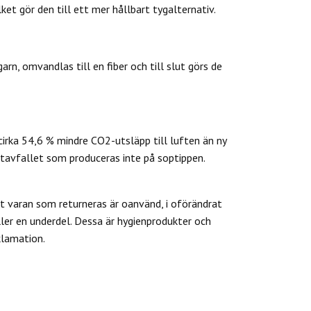
et gör den till ett mer hållbart tygalternativ.
rn, omvandlas till en fiber och till slut görs de
cirka 54,6 % mindre CO2-utsläpp till luften än ny
tavfallet som produceras inte på soptippen.
 varan som returneras är oanvänd, i oförändrat
ler en underdel. Dessa är hygienprodukter och
klamation.