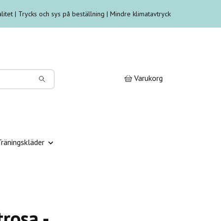
litet | Trycks och sys på beställning | Mindre klimatavtryck
Varukorg
Träningskläder
trosa -