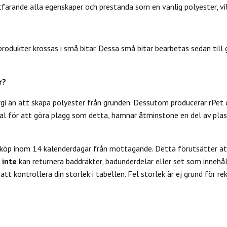
farande alla egenskaper och prestanda som en vanlig polyester, vilk
odukter krossas i små bitar. Dessa små bitar bearbetas sedan till ga
r?
rgi än att skapa polyester från grunden. Dessutom producerar rPet 
l för att göra plagg som detta, hamnar åtminstone en del av plas
 köp inom 14 kalenderdagar från mottagande. Detta förutsätter att
u
inte
kan returnera baddräkter, badunderdelar eller set som innehål
tt kontrollera din storlek i tabellen. Fel storlek är ej grund för re