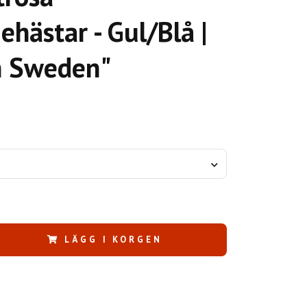
ehästar - Gul/Blå |
 Sweden"
LÄGG I KORGEN