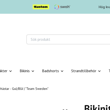
Hög kva
äkter
Bikinis
Badshorts
Strandtillbehör
ehästar - Gul/Blå | "Team Sweden"
Bikini