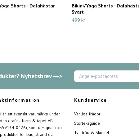
/Yoga Shorts - Dalahästar
Bikini/Yoga Shorts - Dalahäst
Svart
499 kr
dukter? Nyhetsbrev --->
aktinformation
Kundservice
ini är ett svenskt varumärke under
Vanliga frågor
intan grafisk form & tapet AB
Storleksguide
 559134-0426), som designar och
Tvättråd & Skötsel
 produkter för bad, strand och