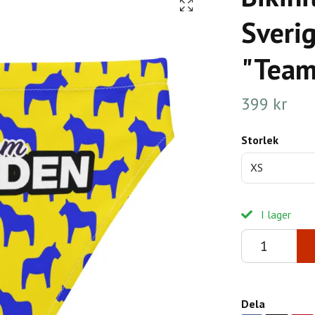
Sverig
"Team
399 kr
Storlek
XS
I lager
Dela