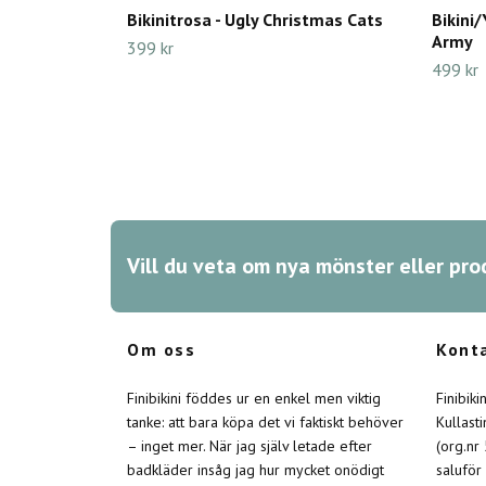
Bikinitrosa - Ugly Christmas Cats
Bikini
Army
399 kr
499 kr
Vill du veta om nya mönster eller pro
Om oss
Kont
Finibikini föddes ur en enkel men viktig
Finibik
tanke: att bara köpa det vi faktiskt behöver
Kullast
– inget mer. När jag själv letade efter
(org.nr
badkläder insåg jag hur mycket onödigt
saluför