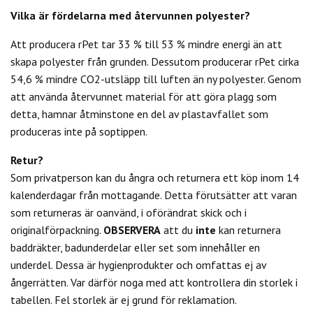
Vilka är fördelarna med återvunnen polyester?
Att producera rPet tar 33 % till 53 % mindre energi än att
skapa polyester från grunden. Dessutom producerar rPet cirka
54,6 % mindre CO2-utsläpp till luften än ny polyester. Genom
att använda återvunnet material för att göra plagg som
detta, hamnar åtminstone en del av plastavfallet som
produceras inte på soptippen.
Retur?
Som privatperson kan du
ångra och returnera ett köp inom 14
kalenderdagar från mottagande. Detta förutsätter att varan
som returneras är oanvänd, i oförändrat skick och i
originalförpackning.
OBSERVERA
att du
inte
kan returnera
baddräkter, badunderdelar eller set som innehåller en
underdel. Dessa är hygienprodukter och omfattas ej av
ångerrätten.
Var därför noga med att kontrollera din storlek i
tabellen. Fel storlek är ej grund för reklamation.