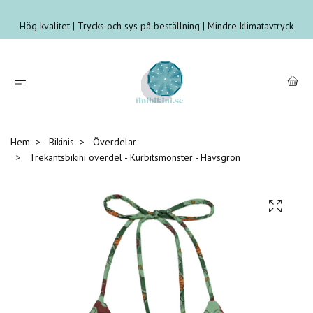
Hög kvalitet | Trycks och sys på beställning | Mindre klimatavtryck
Hem
Bikinis
Överdelar
Trekantsbikini överdel - Kurbitsmönster - Havsgrön