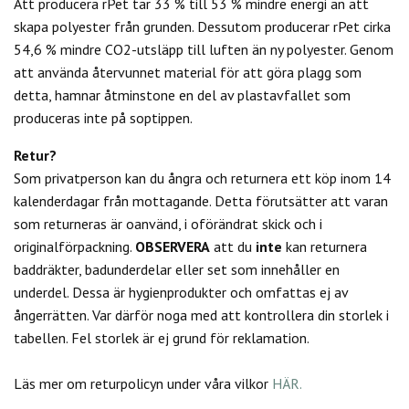
Att producera rPet tar 33 % till 53 % mindre energi än att
skapa polyester från grunden. Dessutom producerar rPet cirka
54,6 % mindre CO2-utsläpp till luften än ny polyester. Genom
att använda återvunnet material för att göra plagg som
detta, hamnar åtminstone en del av plastavfallet som
produceras inte på soptippen.
Retur?
Som privatperson kan du
ångra och returnera ett köp inom 14
kalenderdagar från mottagande. Detta förutsätter att varan
som returneras är oanvänd, i oförändrat skick och i
originalförpackning.
OBSERVERA
att du
inte
kan returnera
baddräkter, badunderdelar eller set som innehåller en
underdel. Dessa är hygienprodukter och omfattas ej av
ångerrätten.
Var därför noga med att kontrollera din storlek i
tabellen. Fel storlek är ej grund för reklamation.
Läs mer om returpolicyn under våra vilkor
HÄR.