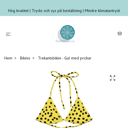
Hög kvalitet | Trycks och sys på beställning | Mindre klimatavtryck
Hem
Bikinis
Trekantsbikini - Gul med prickar