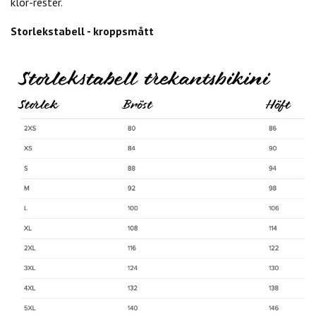
klor-rester.
Storlekstabell - kroppsmått