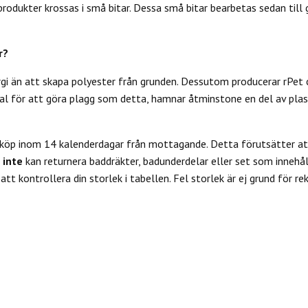
odukter krossas i små bitar. Dessa små bitar bearbetas sedan till ga
r?
rgi än att skapa polyester från grunden. Dessutom producerar rPet 
l för att göra plagg som detta, hamnar åtminstone en del av plas
 köp inom 14 kalenderdagar från mottagande. Detta förutsätter att
u
inte
kan returnera baddräkter, badunderdelar eller set som innehål
tt kontrollera din storlek i tabellen. Fel storlek är ej grund för re