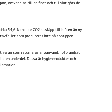
rn, omvandlas till en fiber och till slut görs de
cirka 54,6 % mindre CO2-utsläpp till luften än ny
tavfallet som produceras inte på soptippen.
 varan som returneras är oanvänd, i oförändrat
ler en underdel. Dessa är hygienprodukter och
klamation.