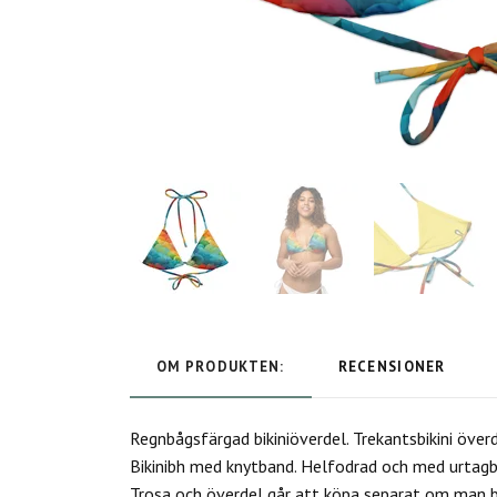
OM PRODUKTEN:
RECENSIONER
Regnbågsfärgad bikiniöverdel. Trekantsbikini över
Bikinibh med knytband. Helfodrad och med urtagb
Trosa och överdel går att köpa separat om man beh