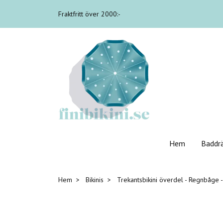
Fraktfritt över 2000:-
Hem
Baddr
Hem
Bikinis
Trekantsbikini överdel - Regnbåge - 