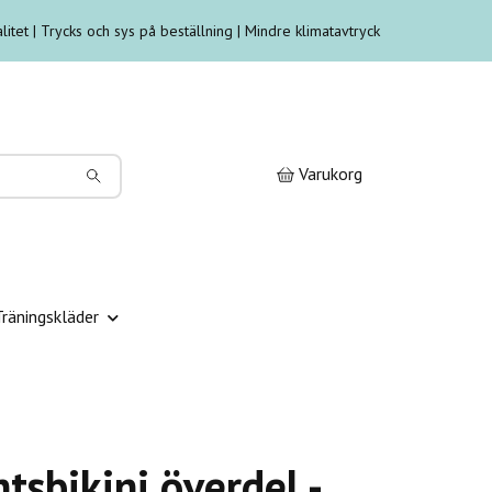
litet | Trycks och sys på beställning | Mindre klimatavtryck
Varukorg
Träningskläder
tsbikini överdel -