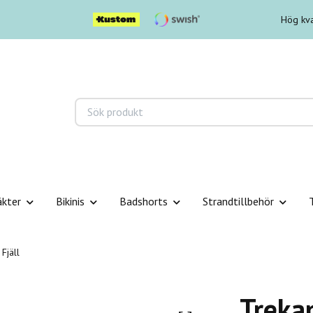
Hög kva
äkter
Bikinis
Badshorts
Strandtillbehör
Fjäll
Trekan