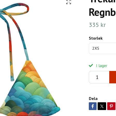
Regnbå
335 kr
Storlek
2XS
I lager
Dela