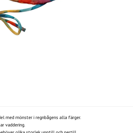
del med mönster i regnbågens alla färger.
ar vaddering.
över olika storlek upptill och nertill.