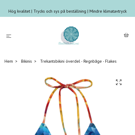
Hög kvalitet | Trycks och sys på beställning | Mindre klimatavtryck
Hem
Bikinis
Trekantsbikini överdel - Regnbåge - Flakes