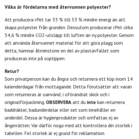
Vilka är fördelarna med återvunnen polyester?
Att producera rPet tar 33 % till 53 % mindre energi än att
skapa polyester från grunden. Dessutom producerar rPet cirka
54,6 % mindre CO2-utsläpp till luften än ny polyester. Genom
att använda återvunnet material för att göra plagg som
detta, hamnar åtminstone en del av plastavfallet som
produceras inte på soptippen.
Retur?
Som privatperson kan du
ångra och returnera ett köp inom 14
kalenderdagar från mottagande. Detta förutsätter att varan
som returneras är oanvänd, i oförändrat skick och i
originalförpackning.
OBSERVERA
att du
inte
kan returnera
baddräkter, badunderdelar eller set som innehåller en
underdel. Dessa är hygienprodukter och omfattas ej av
ångerrätten.
Var därför noga med att kontrollera din storlek i
tabellen. Fel storlek är ej grund för reklamation.