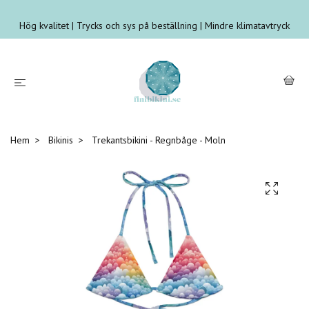
Hög kvalitet | Trycks och sys på beställning | Mindre klimatavtryck
Hem
Bikinis
Trekantsbikini - Regnbåge - Moln