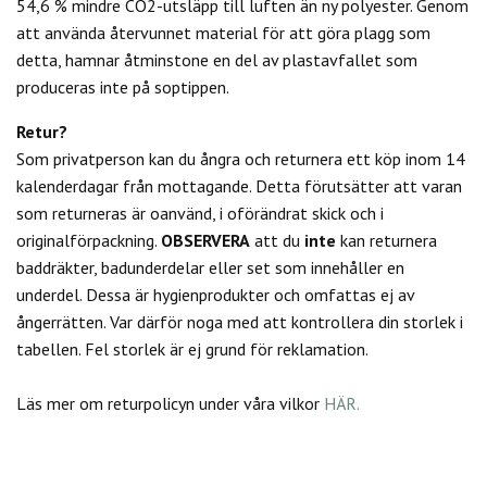
54,6 % mindre CO2-utsläpp till luften än ny polyester. Genom
att använda återvunnet material för att göra plagg som
detta, hamnar åtminstone en del av plastavfallet som
produceras inte på soptippen.
Retur?
Som privatperson kan du
ångra och returnera ett köp inom 14
kalenderdagar från mottagande. Detta förutsätter att varan
som returneras är oanvänd, i oförändrat skick och i
originalförpackning.
OBSERVERA
att du
inte
kan returnera
baddräkter, badunderdelar eller set som innehåller en
underdel. Dessa är hygienprodukter och omfattas ej av
ångerrätten.
Var därför noga med att kontrollera din storlek i
tabellen. Fel storlek är ej grund för reklamation.
Läs mer om returpolicyn under våra vilkor
HÄR.