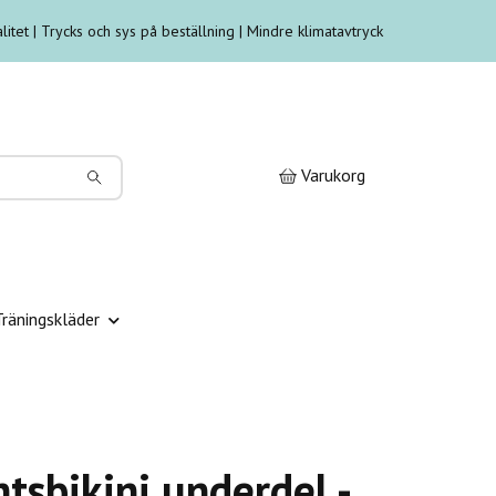
litet | Trycks och sys på beställning | Mindre klimatavtryck
Varukorg
Träningskläder
tsbikini underdel -