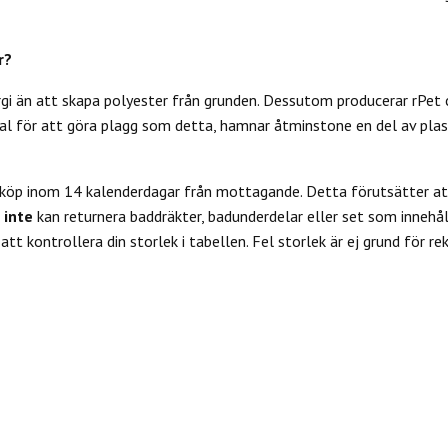
r?
rgi än att skapa polyester från grunden. Dessutom producerar rPet 
l för att göra plagg som detta, hamnar åtminstone en del av plas
 köp inom 14 kalenderdagar från mottagande. Detta förutsätter att
u
inte
kan returnera baddräkter, badunderdelar eller set som innehål
tt kontrollera din storlek i tabellen. Fel storlek är ej grund för re