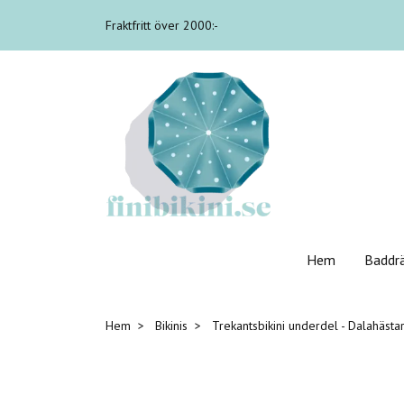
Fraktfritt över 2000:-
Hem
Baddr
Hem
Bikinis
Trekantsbikini underdel - Dalahästar