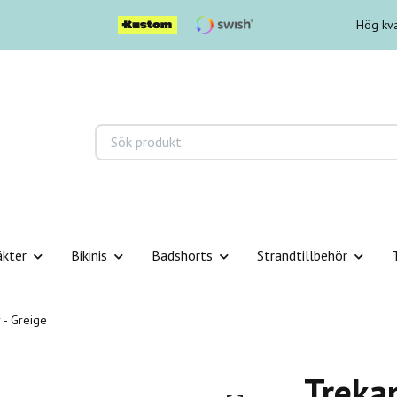
Hög kva
äkter
Bikinis
Badshorts
Strandtillbehör
 - Greige
Trekan