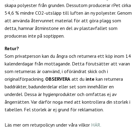
skapa polyester från grunden. Dessutom producerar rPet cirka
54,6 % mindre CO2-utsläpp till luften än ny polyester. Genom
att använda återvunnet material för att göra plagg som
detta, hamnar åtminstone en del av plastavfallet som
produceras inte på soptippen.
Retur?
Som privatperson kan du
ångra och returnera ett köp inom 14
kalenderdagar från mottagande. Detta förutsätter att varan
som returneras är oanvänd, i oförändrat skick och i
originalförpackning.
OBSERVERA
att du
inte
kan returnera
baddräkter, badunderdelar eller set som innehåller en
underdel. Dessa är hygienprodukter och omfattas ej av
ångerrätten.
Var därför noga med att kontrollera din storlek i
tabellen. Fel storlek är ej grund för reklamation.
Läs mer om returpolicyn under våra vilkor
HÄR.