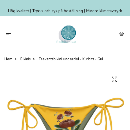
Hög kvalitet | Trycks och sys på beställning | Mindre klimatavtryck
Hem
Bikinis
Trekantsbikini underdel - Kurbits - Gul