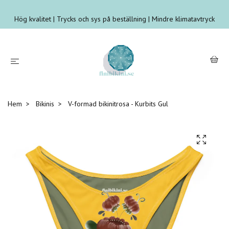
Hög kvalitet | Trycks och sys på beställning | Mindre klimatavtryck
Hem
Bikinis
V-formad bikinitrosa - Kurbits Gul