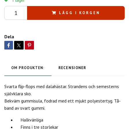
LÄGG I KORGEN
Dela
OM PRODUKTEN:
RECENSIONER
Svarta flip-flops med dalahästar. Strandens och semesterns
självklara sko.
Bekväm gummisula, fodrad med ett mjukt polyestertyg. Tå-
band av svart gummi.
Halkvänliga
Finns i tre storlekar