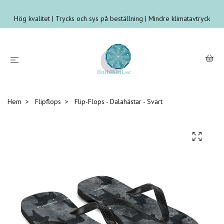
Hög kvalitet | Trycks och sys på beställning | Mindre klimatavtryck
Hem
Flipflops
Flip-Flops - Dalahästar - Svart