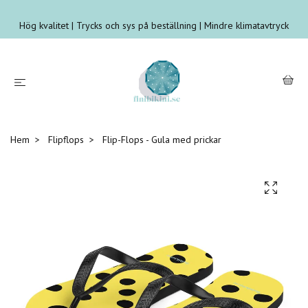
Hög kvalitet | Trycks och sys på beställning | Mindre klimatavtryck
Hem
Flipflops
Flip-Flops - Gula med prickar