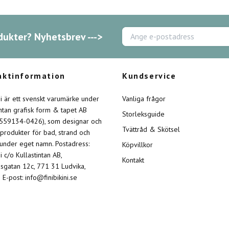
dukter? Nyhetsbrev --->
aktinformation
Kundservice
ini är ett svenskt varumärke under
Vanliga frågor
intan grafisk form & tapet AB
Storleksguide
 559134-0426), som designar och
Tvättråd & Skötsel
 produkter för bad, strand och
 under eget namn. Postadress:
Köpvillkor
ni c/o Kullastintan AB,
Kontakt
sgatan 12c, 771 31 Ludvika,
 E-post:
info@finibikini.se