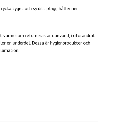
trycka tyget och sy ditt plagg håller ner
 varan som returneras är oanvänd, i oförändrat
ler en underdel. Dessa är hygienprodukter och
klamation.