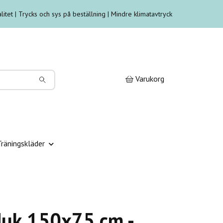
litet | Trycks och sys på beställning | Mindre klimatavtryck
Varukorg
Träningskläder
uk 150x75 cm -