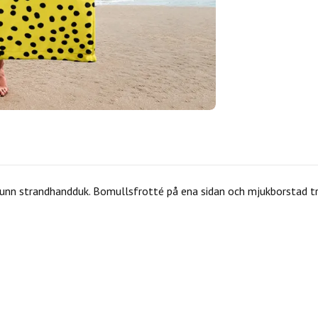
tunn strandhandduk. Bomullsfrotté på ena sidan och mjukborstad tr