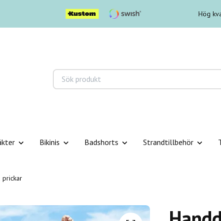
Hög kva
äkter
Bikinis
Badshorts
Strandtillbehör
prickar
Handd