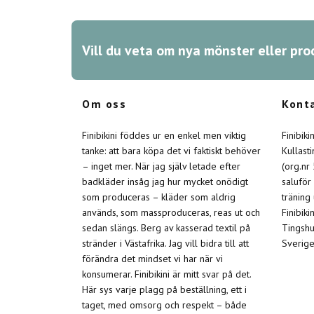
Vill du veta om nya mönster eller pro
Om oss
Kont
Finibikini föddes ur en enkel men viktig
Finibik
tanke: att bara köpa det vi faktiskt behöver
Kullast
– inget mer. När jag själv letade efter
(org.nr
badkläder insåg jag hur mycket onödigt
saluför
som produceras – kläder som aldrig
träning
används, som massproduceras, reas ut och
Finibiki
sedan slängs. Berg av kasserad textil på
Tingshu
stränder i Västafrika. Jag vill bidra till att
Sverige
förändra det mindset vi har när vi
konsumerar. Finibikini är mitt svar på det.
Här sys varje plagg på beställning, ett i
taget, med omsorg och respekt – både