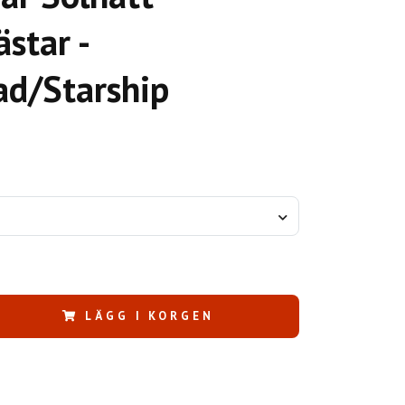
star -
ad/Starship
LÄGG I KORGEN