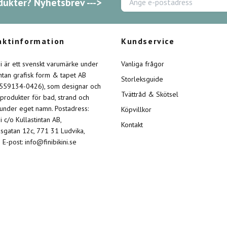
dukter? Nyhetsbrev --->
aktinformation
Kundservice
ini är ett svenskt varumärke under
Vanliga frågor
intan grafisk form & tapet AB
Storleksguide
 559134-0426), som designar och
Tvättråd & Skötsel
 produkter för bad, strand och
 under eget namn. Postadress:
Köpvillkor
ni c/o Kullastintan AB,
Kontakt
sgatan 12c, 771 31 Ludvika,
 E-post:
info@finibikini.se