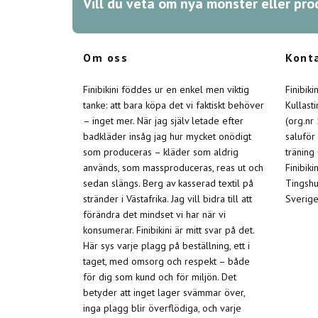
Vill du veta om nya mönster eller pro
Om oss
Kont
Finibikini föddes ur en enkel men viktig
Finibik
tanke: att bara köpa det vi faktiskt behöver
Kullast
– inget mer. När jag själv letade efter
(org.nr
badkläder insåg jag hur mycket onödigt
saluför
som produceras – kläder som aldrig
träning
används, som massproduceras, reas ut och
Finibiki
sedan slängs. Berg av kasserad textil på
Tingshu
stränder i Västafrika. Jag vill bidra till att
Sverige
förändra det mindset vi har när vi
konsumerar. Finibikini är mitt svar på det.
Här sys varje plagg på beställning, ett i
taget, med omsorg och respekt – både
för dig som kund och för miljön. Det
betyder att inget lager svämmar över,
inga plagg blir överflödiga, och varje