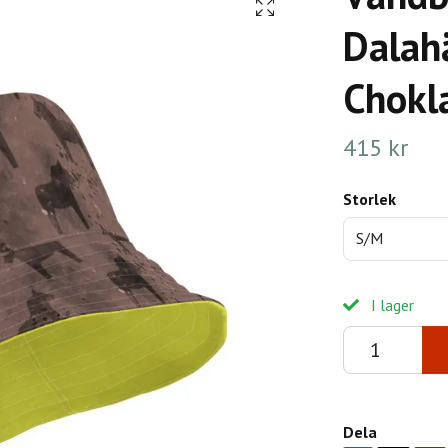
Dalahä
Chokl
415 kr
Storlek
S/M
I lager
Dela