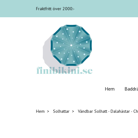
Fraktfritt över 2000:-
Hem
Baddr
Hem
Solhattar
Vändbar Solhatt - Dalahästar - C