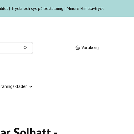
litet | Trycks och sys på beställning | Mindre klimatavtryck
Varukorg
Träningskläder
r Solhatt -