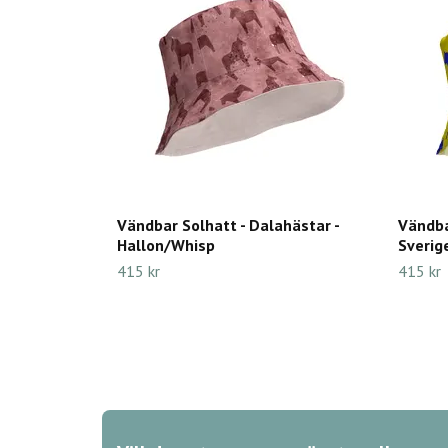
Vändbar Solhatt - Dalahästar -
Vändba
Hallon/Whisp
Sverig
415 kr
415 kr