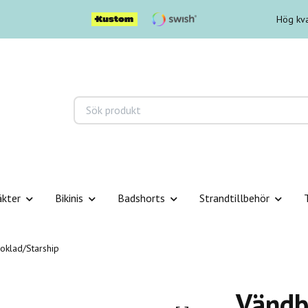
Hög kva
äkter
Bikinis
Badshorts
Strandtillbehör
hoklad/Starship
Vändba