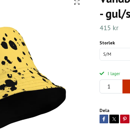
- gul/
415 kr
Storlek
S/M
I lager
Dela