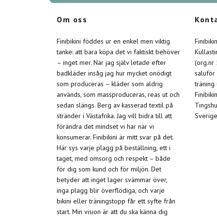
Om oss
Kont
Finibikini föddes ur en enkel men viktig
Finibik
tanke: att bara köpa det vi faktiskt behöver
Kullast
– inget mer. När jag själv letade efter
(org.nr
badkläder insåg jag hur mycket onödigt
saluför
som produceras – kläder som aldrig
träning
används, som massproduceras, reas ut och
Finibiki
sedan slängs. Berg av kasserad textil på
Tingshu
stränder i Västafrika. Jag vill bidra till att
Sverige
förändra det mindset vi har när vi
konsumerar. Finibikini är mitt svar på det.
Här sys varje plagg på beställning, ett i
taget, med omsorg och respekt – både
för dig som kund och för miljön. Det
betyder att inget lager svämmar över,
inga plagg blir överflödiga, och varje
bikini eller träningstopp får ett syfte från
start. Min vision är att du ska känna dig