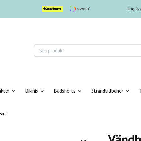
Hög kva
äkter
Bikinis
Badshorts
Strandtillbehör
vart
Vändba