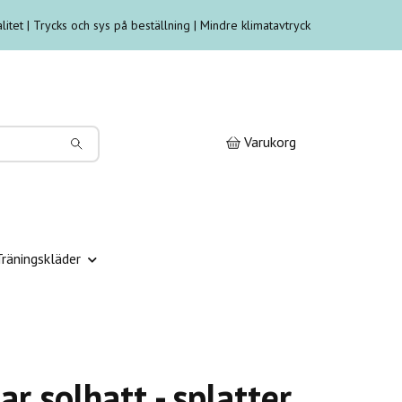
litet | Trycks och sys på beställning | Mindre klimatavtryck
Varukorg
Träningskläder
r solhatt - splatter