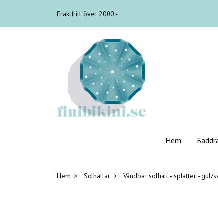
Fraktfritt över 2000:-
Hem
Baddr
Hem
Solhattar
Vändbar solhatt - splatter - gul/s