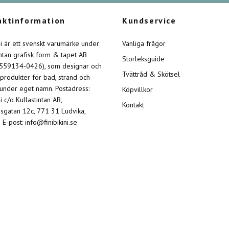
aktinformation
Kundservice
ini är ett svenskt varumärke under
Vanliga frågor
intan grafisk form & tapet AB
Storleksguide
 559134-0426), som designar och
Tvättråd & Skötsel
 produkter för bad, strand och
 under eget namn. Postadress:
Köpvillkor
ni c/o Kullastintan AB,
Kontakt
sgatan 12c, 771 31 Ludvika,
 E-post:
info@finibikini.se