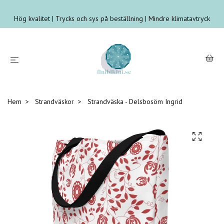
Hög kvalitet | Trycks och sys på beställning | Mindre klimatavtryck
Hem
Strandväskor
Strandväska - Delsbosöm Ingrid