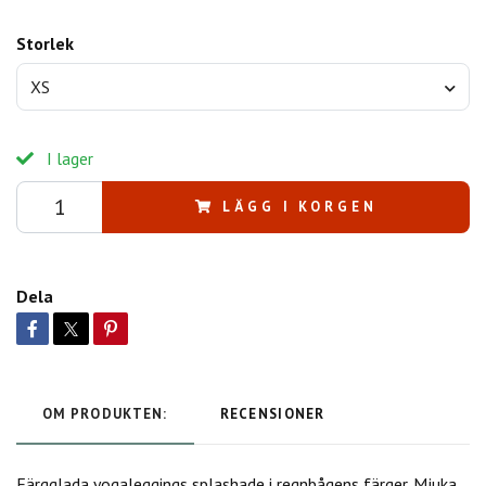
Storlek
XS
I lager
LÄGG I KORGEN
Dela
OM PRODUKTEN:
RECENSIONER
Färgglada yogaleggings splashade i regnbågens färger. Mjuka