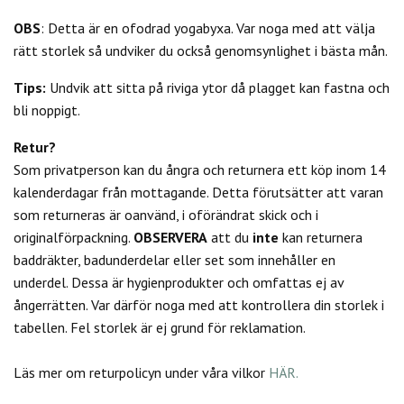
OBS
: Detta är en ofodrad yogabyxa. Var noga med att välja
rätt storlek så undviker du också genomsynlighet i bästa mån.
Tips:
Undvik att sitta på riviga ytor då plagget kan fastna och
bli noppigt.
Retur?
Som privatperson kan du
ångra och returnera ett köp inom 14
kalenderdagar från mottagande. Detta förutsätter att varan
som returneras är oanvänd, i oförändrat skick och i
originalförpackning.
OBSERVERA
att du
inte
kan returnera
baddräkter, badunderdelar eller set som innehåller en
underdel. Dessa är hygienprodukter och omfattas ej av
ångerrätten.
Var därför noga med att kontrollera din storlek i
tabellen. Fel storlek är ej grund för reklamation.
Läs mer om returpolicyn under våra vilkor
HÄR.