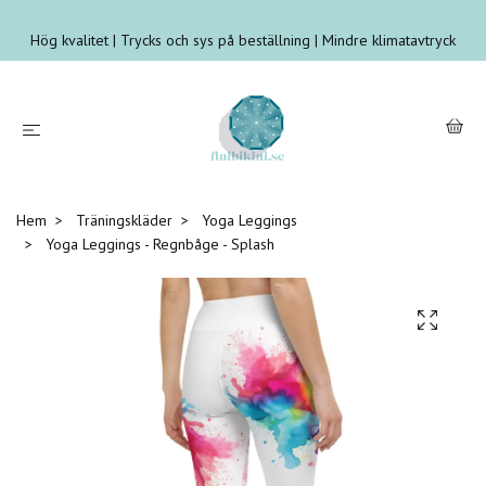
Hög kvalitet | Trycks och sys på beställning | Mindre klimatavtryck
Hem
Träningskläder
Yoga Leggings
Yoga Leggings - Regnbåge - Splash