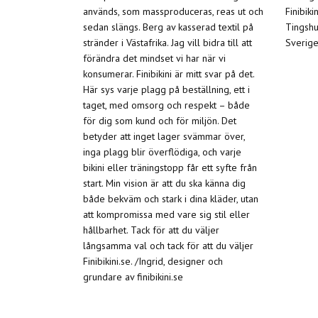
används, som massproduceras, reas ut och
Finibiki
sedan slängs. Berg av kasserad textil på
Tingshu
stränder i Västafrika. Jag vill bidra till att
Sverige
förändra det mindset vi har när vi
konsumerar. Finibikini är mitt svar på det.
Här sys varje plagg på beställning, ett i
taget, med omsorg och respekt – både
för dig som kund och för miljön. Det
betyder att inget lager svämmar över,
inga plagg blir överflödiga, och varje
bikini eller träningstopp får ett syfte från
start. Min vision är att du ska känna dig
både bekväm och stark i dina kläder, utan
att kompromissa med vare sig stil eller
hållbarhet. Tack för att du väljer
långsamma val och tack för att du väljer
Finibikini.se. /Ingrid, designer och
grundare av finibikini.se