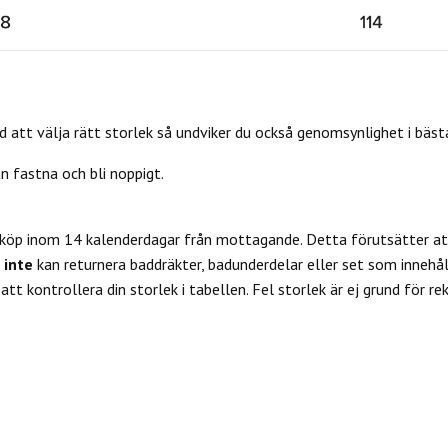
 att välja rätt storlek så undviker du också genomsynlighet i bäs
an fastna och bli noppigt.
 köp inom 14 kalenderdagar från mottagande. Detta förutsätter att
u
inte
kan returnera baddräkter, badunderdelar eller set som innehål
tt kontrollera din storlek i tabellen. Fel storlek är ej grund för re