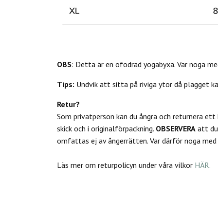
OBS
: Detta är en ofodrad yogabyxa. Var noga med
Tips:
Undvik att sitta på riviga ytor då plagget k
Retur?
Som privatperson kan du
ångra och returnera ett
skick och i originalförpackning.
OBSERVERA
att d
omfattas ej av ångerrätten.
Var därför noga med a
Läs mer om returpolicyn under våra vilkor
HÄR.