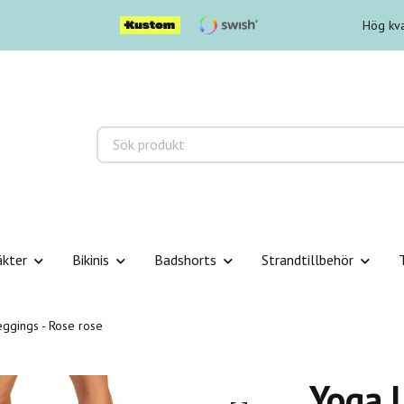
Hög kva
äkter
Bikinis
Badshorts
Strandtillbehör
ggings - Rose rose
Yoga L