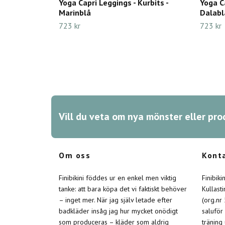
Yoga Capri Leggings - Kurbits -
Yoga Ca
Marinblå
Dalabl
723 kr
723 kr
Vill du veta om nya mönster eller pro
Om oss
Kont
Finibikini föddes ur en enkel men viktig
Finibik
tanke: att bara köpa det vi faktiskt behöver
Kullast
– inget mer. När jag själv letade efter
(org.nr
badkläder insåg jag hur mycket onödigt
saluför
som produceras – kläder som aldrig
träning