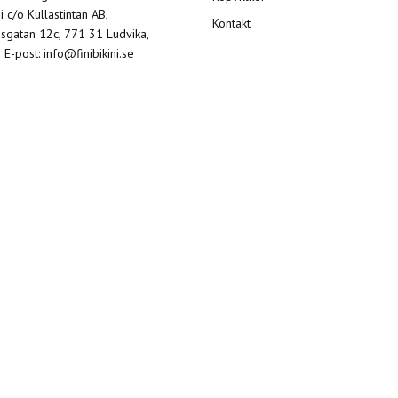
ni c/o Kullastintan AB,
Kontakt
sgatan 12c, 771 31 Ludvika,
 E-post:
info@finibikini.se