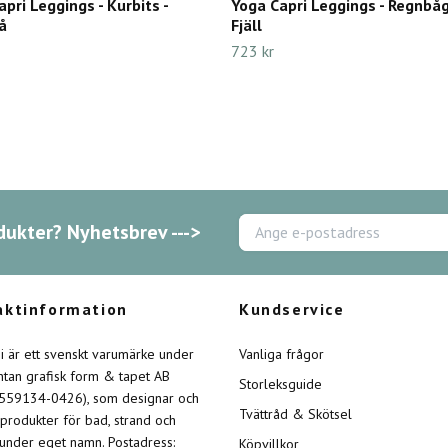
pri Leggings - Kurbits -
Yoga Capri Leggings - Regnbåg
å
Fjäll
723 kr
dukter? Nyhetsbrev --->
aktinformation
Kundservice
ini är ett svenskt varumärke under
Vanliga frågor
intan grafisk form & tapet AB
Storleksguide
 559134-0426), som designar och
Tvättråd & Skötsel
 produkter för bad, strand och
 under eget namn. Postadress:
Köpvillkor