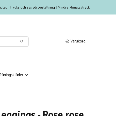
litet | Trycks och sys på beställning | Mindre klimatavtryck
Varukorg
Träningskläder
eggings - Rose rose