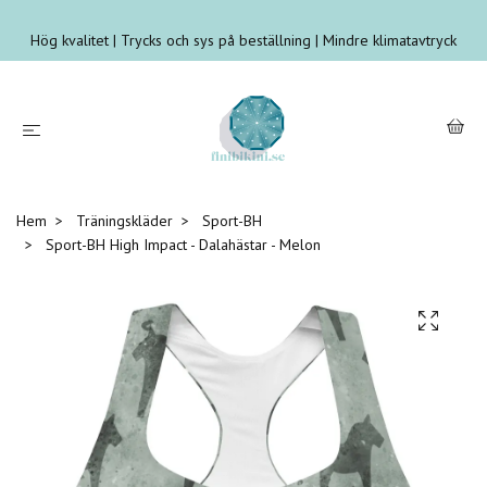
Hög kvalitet | Trycks och sys på beställning | Mindre klimatavtryck
Hem
Träningskläder
Sport-BH
Sport-BH High Impact - Dalahästar - Melon