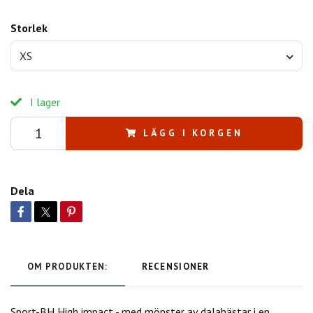
Storlek
XS
I lager
LÄGG I KORGEN
Dela
OM PRODUKTEN:
RECENSIONER
Sport-BH High impact - med mönster av dalahästar i en