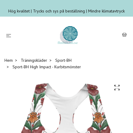
Hög kvalitet | Trycks och sys på beställning | Mindre klimatavtryck
Hem
Träningskläder
Sport-BH
Sport-BH High Impact - Kurbitsmönster