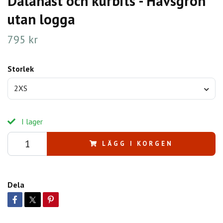
Dalahäst och kurbits - Havsgrön
utan logga
795 kr
Storlek
2XS
I lager
LÄGG I KORGEN
Dela