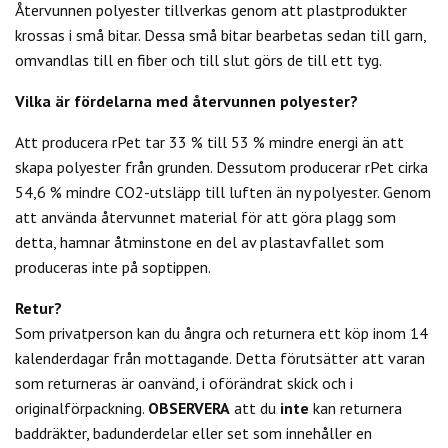
Återvunnen polyester tillverkas genom att plastprodukter
krossas i små bitar.
Dessa små bitar bearbetas sedan till garn,
omvandlas till en fiber och till slut görs de till ett tyg.
Vilka är fördelarna med återvunnen polyester?
Att producera rPet tar 33 % till 53 % mindre energi än att
skapa polyester från grunden.
Dessutom producerar rPet cirka
54,6 % mindre CO2-utsläpp till luften än ny polyester.
Genom
att använda återvunnet material för att göra plagg som
detta, hamnar åtminstone en del av plastavfallet som
produceras inte på soptippen.
Retur?
Som privatperson kan du
ångra och returnera ett köp inom 14
kalenderdagar från mottagande. Detta förutsätter att varan
som returneras är oanvänd, i oförändrat skick och i
originalförpackning.
OBSERVERA
att du
inte
kan returnera
baddräkter, badunderdelar eller set som innehåller en