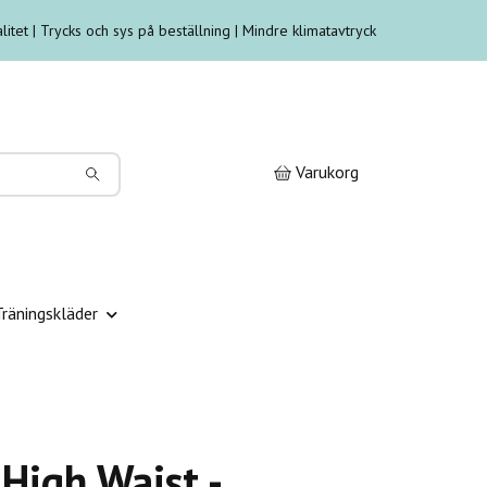
litet | Trycks och sys på beställning | Mindre klimatavtryck
Varukorg
Träningskläder
 High Waist -