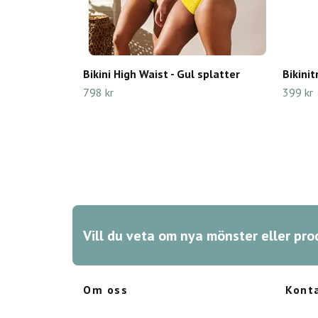
Bikini High Waist - Gul splatter
Bikinit
798 kr
399 kr
Vill du veta om nya mönster eller pro
Om oss
Kont