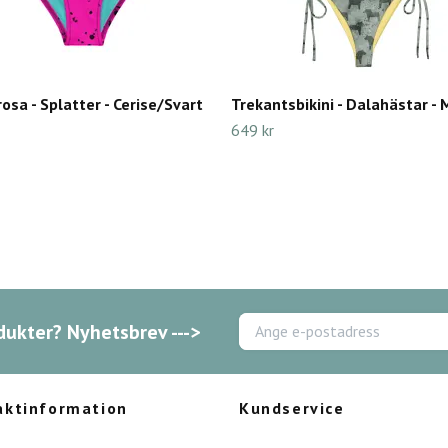
rosa - Splatter - Cerise/Svart
Trekantsbikini - Dalahästar -
649 kr
dukter? Nyhetsbrev --->
aktinformation
Kundservice