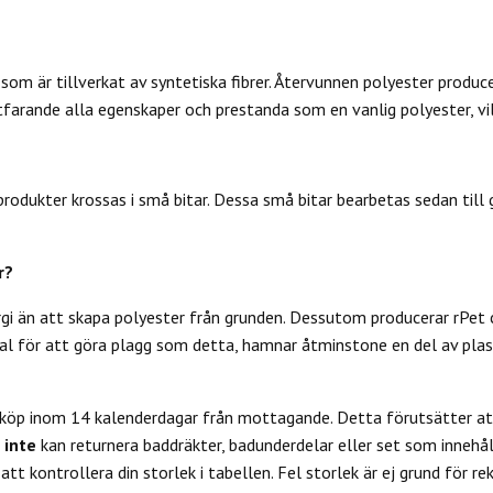
som är tillverkat av syntetiska fibrer. Återvunnen polyester produc
farande alla egenskaper och prestanda som en vanlig polyester, vilk
odukter krossas i små bitar. Dessa små bitar bearbetas sedan till ga
r?
rgi än att skapa polyester från grunden. Dessutom producerar rPet 
l för att göra plagg som detta, hamnar åtminstone en del av plas
 köp inom 14 kalenderdagar från mottagande. Detta förutsätter att
u
inte
kan returnera baddräkter, badunderdelar eller set som innehål
tt kontrollera din storlek i tabellen. Fel storlek är ej grund för re