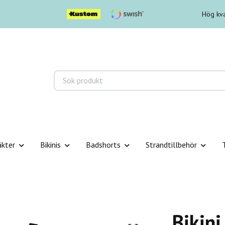
Hög kva
äkter
Bikinis
Badshorts
Strandtillbehör
Bikini