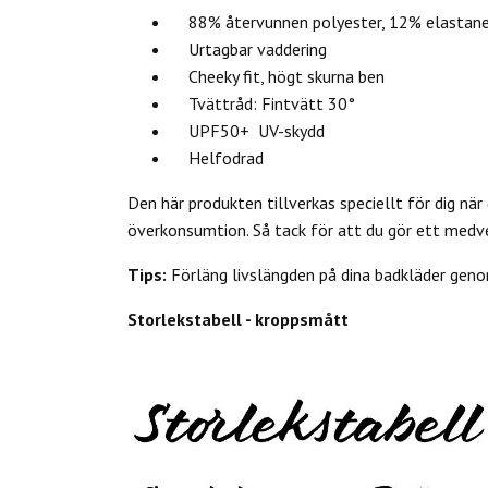
88% återvunnen polyester, 12% elastan
Urtagbar vaddering
Cheeky fit, högt skurna ben
Tvättråd: Fintvätt 30°
UPF50+ UV-skydd
Helfodrad
Den här produkten tillverkas speciellt för dig när 
överkonsumtion. Så tack för att du gör ett medv
Tips:
Förläng livslängden på dina badkläder genom
Storlekstabell - kroppsmått