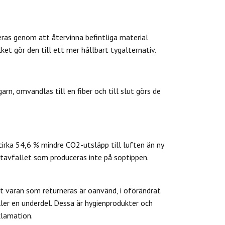
eras genom att återvinna befintliga material
et gör den till ett mer hållbart tygalternativ.
rn, omvandlas till en fiber och till slut görs de
cirka 54,6 % mindre CO2-utsläpp till luften än ny
tavfallet som produceras inte på soptippen.
 varan som returneras är oanvänd, i oförändrat
ler en underdel. Dessa är hygienprodukter och
klamation.