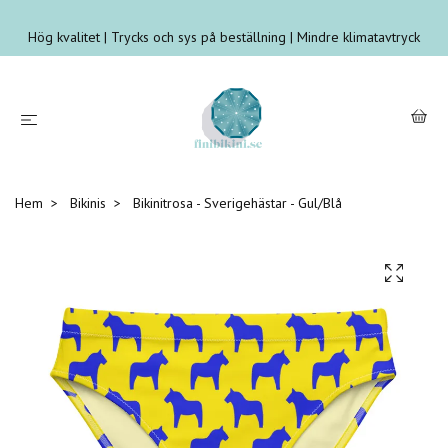
Hög kvalitet | Trycks och sys på beställning | Mindre klimatavtryck
Hem
Bikinis
Bikinitrosa - Sverigehästar - Gul/Blå