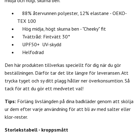
midja och högt skurna ben.
88% återvunnen polyester, 12% elastane - OEKO-
TEX 100
Hög midja, högt skurna ben - "Cheeky" fit
Tvättråd: Fintvätt 30°
UPF50+ UV-skydd
Helfodrad
Den här produkten tillverkas speciellt för dig när du gör
beställningen. Därför tar det lite längre för leveransen. Att
trycka tyget och sy ditt plagg håller ner överkonsumtion. Så
tack för att du gör ett medvetet val!
Tips:
Förläng livslängden på dina badkläder genom att skölja
ur dem efter varje användning för att bli av med salter eller
klor-rester.
Storlekstabell - kroppsmått