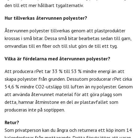
den till ett mer hållbart tygalternativ.
Hur tillverkas återvunnen polyester?
Återvunnen polyester tillverkas genom att plastprodukter
krossas i små bitar. Dessa små bitar bearbetas sedan till garn,
omvandlas till en fiber och till slut görs de till ett tyg.
Vilka är fördelarna med återvunnen polyester?
Att producera rPet tar 33 % till 53 % mindre energi än att
skapa polyester från grunden. Dessutom producerar rPet cirka
54,6 % mindre CO2-utsläpp till luften än ny polyester. Genom
att använda återvunnet material för att göra plagg som
detta, hamnar åtminstone en del av plastavfallet som
produceras inte på soptippen.
Retur?
Som privatperson kan du
ångra och returnera ett köp inom 14
kalenderdagar från mottagande. Detta förutsätter att varan