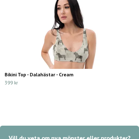
Bikini Top - Dalahästar - Cream
399 kr
Vill du veta om nya mönster eller produkter?