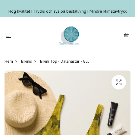
Hög kvalitet | Trycks och sys på beställning | Mindre klimatavtryck
Hem
Bikinis
Bikini Top - Dalahästar - Gul