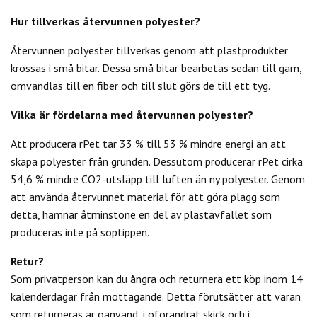
Hur tillverkas återvunnen polyester?
Återvunnen polyester tillverkas genom att plastprodukter
krossas i små bitar. Dessa små bitar bearbetas sedan till garn,
omvandlas till en fiber och till slut görs de till ett tyg.
Vilka är fördelarna med återvunnen polyester?
Att producera rPet tar 33 % till 53 % mindre energi än att
skapa polyester från grunden. Dessutom producerar rPet cirka
54,6 % mindre CO2-utsläpp till luften än ny polyester. Genom
att använda återvunnet material för att göra plagg som
detta, hamnar åtminstone en del av plastavfallet som
produceras inte på soptippen.
Retur?
Som privatperson kan du
ångra och returnera ett köp inom 14
kalenderdagar från mottagande. Detta förutsätter att varan
som returneras är oanvänd, i oförändrat skick och i