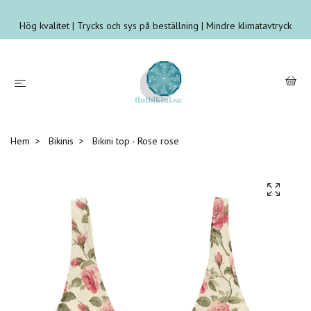
Hög kvalitet | Trycks och sys på beställning | Mindre klimatavtryck
Hem
Bikinis
Bikini top - Rose rose