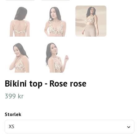
Bikini top - Rose rose
399 kr
Storlek
XS