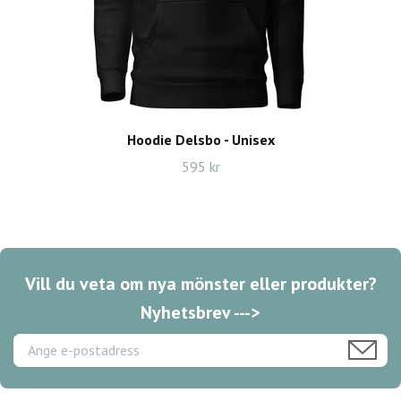
Hoodie Delsbo - Unisex
595 kr
Vill du veta om nya mönster eller produkter?
Nyhetsbrev --->