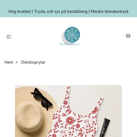
Hög kvalitet | Trycks och sys på beställning | Mindre klimatavtryck
Hem
Delsboprylar