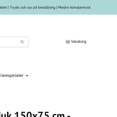
litet | Trycks och sys på beställning | Mindre klimatavtryck
Varukorg
Träningskläder
uk 150x75 cm -