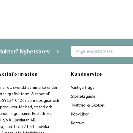
dukter? Nyhetsbrev --->
aktinformation
Kundservice
ini är ett svenskt varumärke under
Vanliga frågor
intan grafisk form & tapet AB
Storleksguide
 559134-0426), som designar och
Tvättråd & Skötsel
 produkter för bad, strand och
 under eget namn. Postadress:
Köpvillkor
ni c/o Kullastintan AB,
Kontakt
sgatan 12c, 771 31 Ludvika,