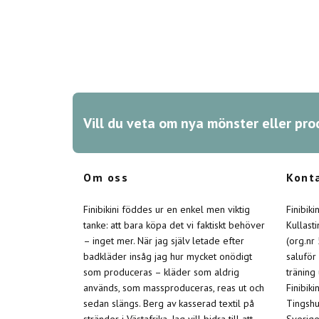
Vill du veta om nya mönster eller pro
Om oss
Kont
Finibikini föddes ur en enkel men viktig
Finibik
tanke: att bara köpa det vi faktiskt behöver
Kullast
– inget mer. När jag själv letade efter
(org.nr
badkläder insåg jag hur mycket onödigt
saluför
som produceras – kläder som aldrig
träning
används, som massproduceras, reas ut och
Finibiki
sedan slängs. Berg av kasserad textil på
Tingshu