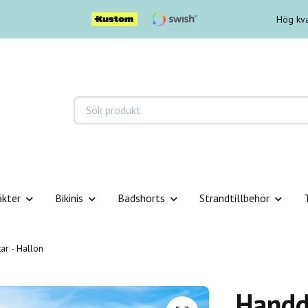
Hög kva
äkter
Bikinis
Badshorts
Strandtillbehör
r - Hallon
Handd