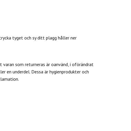
trycka tyget och sy ditt plagg håller ner
 varan som returneras är oanvänd, i oförändrat
ler en underdel. Dessa är hygienprodukter och
klamation.