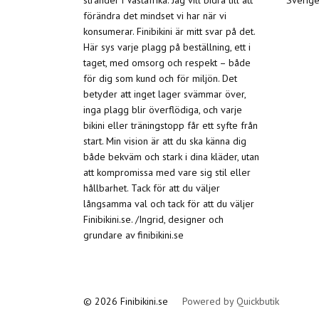
stränder i Västafrika. Jag vill bidra till att
Sverige
förändra det mindset vi har när vi
konsumerar. Finibikini är mitt svar på det.
Här sys varje plagg på beställning, ett i
taget, med omsorg och respekt – både
för dig som kund och för miljön. Det
betyder att inget lager svämmar över,
inga plagg blir överflödiga, och varje
bikini eller träningstopp får ett syfte från
start. Min vision är att du ska känna dig
både bekväm och stark i dina kläder, utan
att kompromissa med vare sig stil eller
hållbarhet. Tack för att du väljer
långsamma val och tack för att du väljer
Finibikini.se. /Ingrid, designer och
grundare av finibikini.se
© 2026 Finibikini.se
Powered by Quickbutik