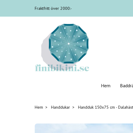
Fraktfritt över 2000:-
Hem
Baddr
Hem
Handdukar
Handduk 150x75 cm - Dalahästa