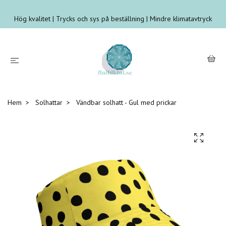
Hög kvalitet | Trycks och sys på beställning | Mindre klimatavtryck
Hem
Solhattar
Vändbar solhatt - Gul med prickar